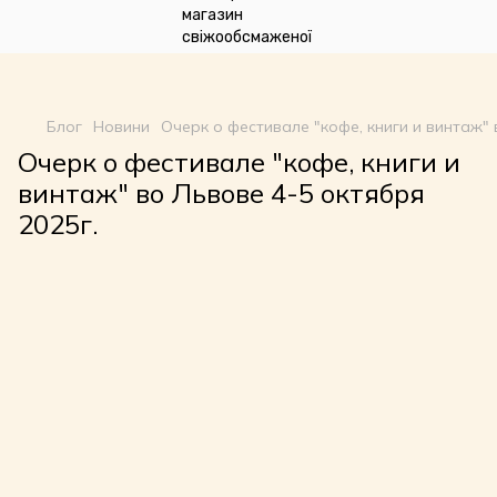
google-site-
verification=n_oqqzEuRZVD6qDx7SNQHsLwvI3fyvGpp6NDxkCDdVU
Блог
Новини
Очерк о фестивале "кофе, книги и винтаж" 
Очерк о фестивале "кофе, книги и
винтаж" во Львове 4-5 октября
2025г.