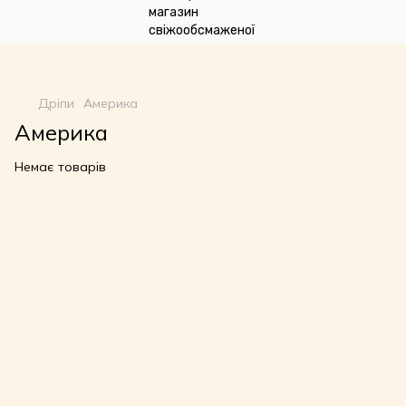
google-site-
verification=n_oqqzEuRZVD6qDx7SNQHsLwvI3fyvGpp6NDxkCDdVU
Дріпи
Америка
Америка
Немає товарів