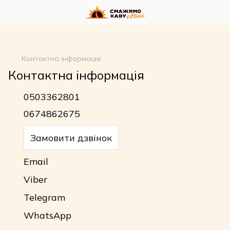
google-site-
verification=n_oqqzEuRZVD6qDx7SNQHsLwvI3fyvGpp6NDxkCDdVU
Контактна інформація
Контактна інформація
0503362801
0674862675
Замовити дзвінок
Email
Viber
Telegram
WhatsApp