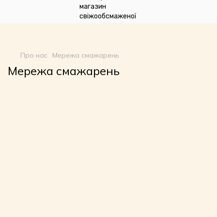
google-site-
verification=n_oqqzEuRZVD6qDx7SNQHsLwvI3fyvGpp6NDxkCDdVU
Про нас
Мережа смажарень
Мережа смажарень