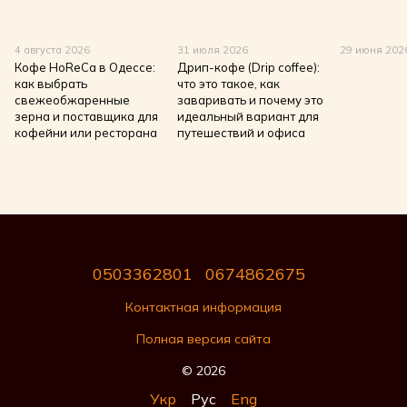
4 августа 2026
31 июля 2026
29 июня 202
Кофе HoReCa в Одессе:
Дрип-кофе (Drip coffee):
как выбрать
что это такое, как
свежеобжаренные
заваривать и почему это
зерна и поставщика для
идеальный вариант для
кофейни или ресторана
путешествий и офиса
0503362801
0674862675
Контактная информация
Полная версия сайта
© 2026
Укр
Рус
Eng