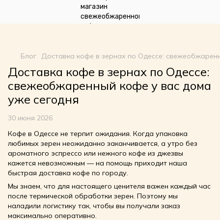
google-site-
verification=n_oqqzEuRZVD6qDx7SNQHsLwvI3fyvGpp6NDxkCDdVU
Блог
Доставка кофе в зернах по Одессе: свежеобжаренн
Доставка кофе в зернах по Одессе:
свежеобжаренный кофе у вас дома
уже сегодня
30 июня 2026
Кофе в Одессе не терпит ожидания. Когда упаковка
любимых зерен неожиданно заканчивается, а утро без
ароматного эспрессо или нежного кофе из джезвы
кажется невозможным — на помощь приходит наша
быстрая доставка кофе по городу.
Мы знаем, что для настоящего ценителя важен каждый час
после термической обработки зерен. Поэтому мы
наладили логистику так, чтобы вы получали заказ
максимально оперативно.