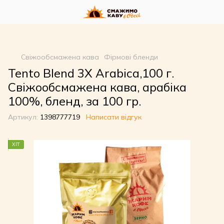
google-site-
verification=n_oqqzEuRZVD6qDx7SNQHsLwvI3fyvGpp6NDxkCDdVU
Свіжообсмажена кава
Фірмові бленди
Tento Blend 3X Arabica,100 г.
Свіжообсмажена кава, арабіка
100%, бленд, за 100 гр.
Артикул:
1398777719
Написати відгук
ХІТ