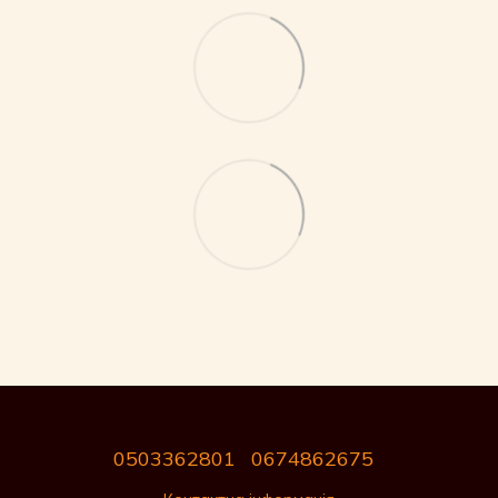
0503362801
0674862675