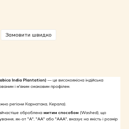
Замовити швидко
bica India Plantation)
— це високоякісна індійська
ованим і м'яким смаковим профілем.
ажно регіони Карнатака, Керала).
айчастіше оброблена
митим способом
(Washed), що
вання, як-от "А", "АА" або "ААА", вказує на якість і розмір