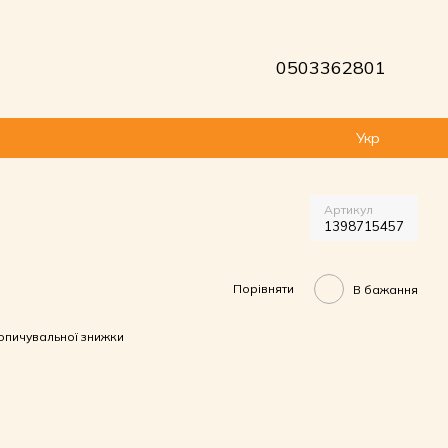
0503362801
Укр
Артикул
1398715457
Порівняти
В бажання
опичувальної знижки