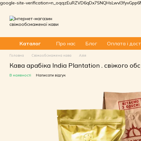
google-site-verification=n_oqqzEuRZVD6qDx7SNQHsLwvI3fyvGp
Перейти до основного контенту
Про нас
Блог
Оплата і дос
Каталог
Головна
Свіжообсмажена кава
Азія
Кава арабіка India Plantation . свіжого об
В наявності
Написати відгук