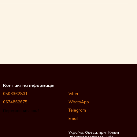
Контактна інформація
0503362801
Viber
0674862675
WhatsApp
Telegram
Передзвонити вам?
Email
Україна, Одеса, пр-т. Князя
Ярослава Мудрого, 14/4