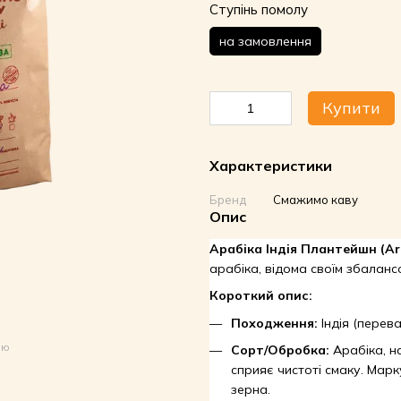
Ступінь помолу
на замовлення
Купити
Характеристики
Бренд
Смажимо каву
Опис
Арабіка Індія Плантейшн (Ara
арабіка, відома своїм збаланс
Короткий опис:
Походження:
Індія (перев
ою
Сорт/Обробка:
Арабіка, н
сприяє чистоті смаку. Марку
зерна.