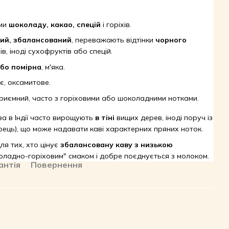
ами
шоколаду, какао, спецій
і горіхів.
тий, збалансований
, переважають відтінки
чорного
хів, іноді сухофруктів або спецій.
бо помірна
, м'яка.
, оксамитове.
риємний, часто з горіховими або шоколадними нотками.
а в Індії часто вирощують
в тіні
вищих дерев, іноді поруч із
ець), що може надавати каві характерних пряних ноток.
ля тих, хто цінує
збалансовану каву з низькою
оладно-горіховим" смаком і добре поєднується з молоком.
антія
Повернення