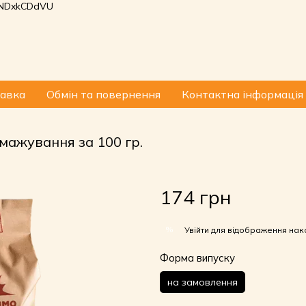
p6NDxkCDdVU
тавка
Обмін та повернення
Контактна інформація
смажування за 100 гр.
174 грн
%
Увійти
для відображення нак
Форма випуску
на замовлення