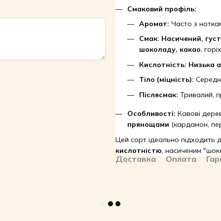
Смаковий профіль:
Аромат:
Часто з нотк
Смак:
Насичений, гус
шоколаду, какао
, горі
Кислотність:
Низька а
Тіло (міцність):
Середнє
Післясмак:
Тривалий, п
Особливості:
Кавові дерев
прянощами
(кардамон, пер
Цей сорт ідеально підходить д
кислотністю
, насиченим "шок
Доставка
Оплата
Гар