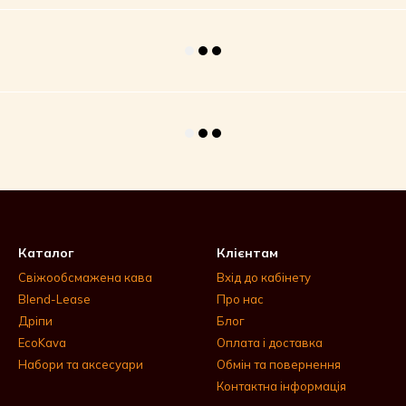
Каталог
Клієнтам
Свіжообсмажена кава
Вхід до кабінету
Blend-Lease
Про нас
Дріпи
Блог
EcoKava
Оплата і доставка
Набори та аксесуари
Обмін та повернення
Контактна інформація