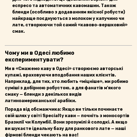
еспресо та автоматичних кавомашин. Також
бленди (особливо з додаванням якісної робусти)
найкраще поєднуються з молоком у капучино чи
лате, створюючи той самий «кавово-вершковий»
смак.
Чому ми в Одесі любимо
експериментувати?
Ми в «Смажемо каву в Одесі» створюємо авторські
купажі, враховуючи вподобання наших клієнтів.
Наприклад, для тих, хто любить «міцніше», ми робимо
суміші з добірною робустою, а для фанатів м'якого
смаку — бленди з декількох видів
латиноамериканської арабіки.
Порада від обсмажчика: Якщо ви тільки починаєте
свій шлях у світі Specialty кави — почніть з моносортів
Бразилії чи Колумбії. Вони зрозумілі й солодкі. А якщо
ви шукаєте ідеальну базу для ранкового лате — наші
фірмові бленди чекають на вас!