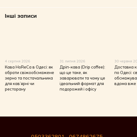
Інші записи
4 серпня 2026
31 липня 2026
30 червня 2
Кава HoReCa в Одесі: як
Дріп-кава (Drip coffee):
Доставка к
обрати свіжообсмажене
що це таке, як
по Одесі: с
зерно та постачальника
заварювати та чому це
обсмажува
для кав’ярні чи
ідеальний формат для
вдома вже 
ресторану
подорожей і офісу
0503362801
0674862675