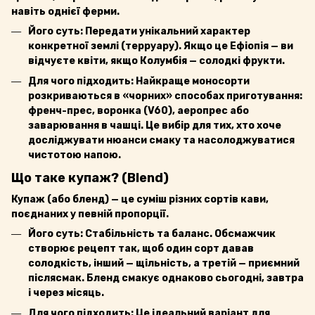
навіть однієї ферми.
Його суть: Передати унікальний характер
конкретної землі (терруару). Якщо це Ефіопія — ви
відчуєте квіти, якщо Колумбія — солодкі фрукти.
Для чого підходить: Найкраще моносорти
розкриваються в «чорних» способах приготування:
френч-прес, воронка (V60), аеропрес або
заварювання в чашці. Це вибір для тих, хто хоче
досліджувати нюанси смаку та насолоджуватися
чистотою напою.
Що таке купаж? (Blend)
Купаж (або бленд) — це суміш різних сортів кави,
поєднаних у певній пропорції.
Його суть: Стабільність та баланс. Обсмажчик
створює рецепт так, щоб один сорт давав
солодкість, інший — щільність, а третій — приємний
післясмак. Бленд смакує однаково сьогодні, завтра
і через місяць.
Для чого підходить: Це ідеальний варіант для