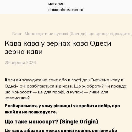
google-site-
verification=n_oqqzEuRZVD6qDx7SNQHsLwvI3fyvGpp6NDxkCDdVU
Блог
Моносорти чи купажі (бленди): що краще підходить
Кава кава у зернах кава Одеси
зерна кави
29 червня 2026
оли ви заходите на сайт або в гості до «Смажемо каву в
К
Одесі», очі розбігаються від назв. Що ж обрати? Чи правда,
що моносорт — це для профі, а купаж — лише для
кавомашин?
Розбираємося, у чому різниця і як зробити вибір, про
який ви не пошкодуєте.
Що таке моносорт? (Single Origin)
Це кава, зібрана в межах однієї країни, регіону або