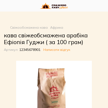
google-site-
verification=n_oqqzEuRZVD6qDx7SNQHsLwvI3fyvGpp6NDxkCDdVU
Свіжообсмажена кава
Африка
кава свіжеобсмажена арабіка
Ефіопія Гуджи ( за 100 грам)
Артикул:
12345678901
Написати відгук