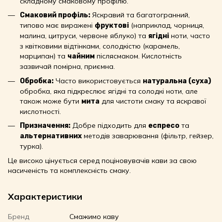
складному смаковому профілю.
Яскравий та багатогранний,
Смаковий профіль:
типово має виражені
(наприклад, чорниця,
фруктові
малина, цитруси, червоне яблуко) та
ноти, часто
ягідні
з квітковими відтінками, солодкістю (карамель,
марципан) та
післясмаком. Кислотність
чайним
зазвичай помірна, приємна.
Часто використовується
Обробка:
натуральна (суха)
обробка, яка підкреслює ягідні та солодкі ноти, але
також може бути
для чистоти смаку та яскравої
мита
кислотності.
Добре підходить для
та
Призначення:
еспресо
методів заварювання (фільтр, гейзер,
альтернативних
турка).
Це високо цінується серед поціновувачів кави за свою
насиченість та комплексність смаку.
Характеристики
Бренд
Смажимо каву