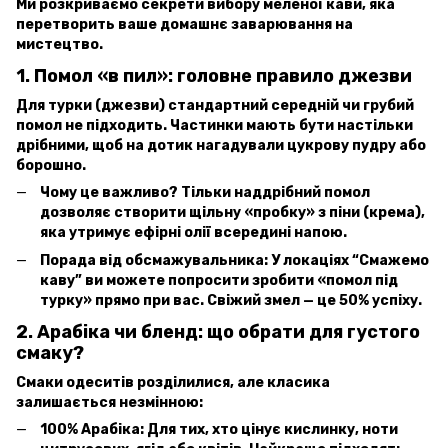
Ми розкриваємо секрети вибору меленої кави, яка
перетворить ваше домашнє заварювання на
мистецтво.
1. Помол «в пил»: головне правило джезви
Для турки (джезви) стандартний середній чи грубий
помол не підходить. Частинки мають бути настільки
дрібними, щоб на дотик нагадували цукрову пудру або
борошно.
Чому це важливо? Тільки наддрібний помол
дозволяє створити щільну «пробку» з піни (крема),
яка утримує ефірні олії всередині напою.
Порада від обсмажувальника: У локаціях “Смажемо
каву” ви можете попросити зробити «помол під
турку» прямо при вас. Свіжий змел — це 50% успіху.
2. Арабіка чи бленд: що обрати для густого
смаку?
Смаки одеситів розділилися, але класика
залишається незмінною:
100% Арабіка: Для тих, хто цінує кислинку, ноти