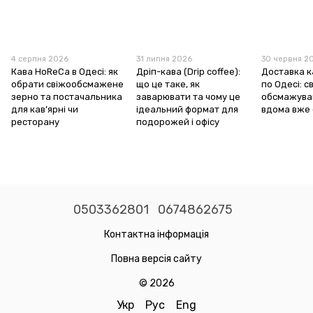
4 серпня 2026
31 липня 2026
30 червня 2
Кава HoReCa в Одесі: як
Дріп-кава (Drip coffee):
Доставка к
обрати свіжообсмажене
що це таке, як
по Одесі: с
зерно та постачальника
заварювати та чому це
обсмажуван
для кав’ярні чи
ідеальний формат для
вдома вже 
ресторану
подорожей і офісу
0503362801
0674862675
Контактна інформація
Повна версія сайту
© 2026
Укр
Рус
Eng