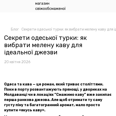
google-site-
verification=n_oqqzEuRZVD6qDx7SNQHsLwvI3fyvGpp6NDxkCDdVU
Блог
Секрети одеської турки: як вибрати мелену каву для 
Секрети одеської турки: як
вибрати мелену каву для
ідеальної джезви
20 квітня 2026
Одеса та кава — це роман, який триває століттями.
Поки в порту розвантажують прянощі, у двориках на
Молдаванці чи в локаціях “Смажимо каву” вже закипає
перша ранкова джезва. Але щоб отримати ту саму
густу піну та багатогранний аромат, мало просто
купити «якусь каву».