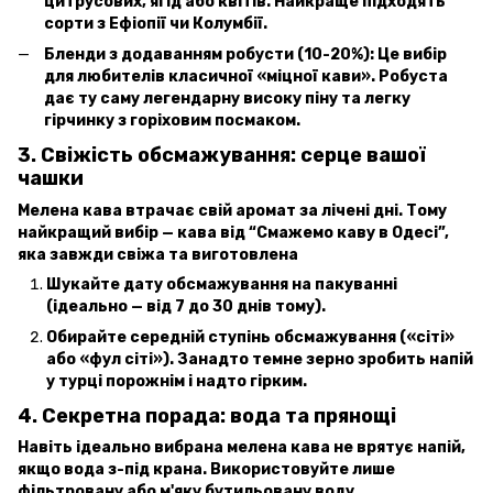
цитрусових, ягід або квітів. Найкраще підходять
сорти з Ефіопії чи Колумбії.
Бленди з додаванням робусти (10-20%): Це вибір
для любителів класичної «міцної кави». Робуста
дає ту саму легендарну високу піну та легку
гірчинку з горіховим посмаком.
3. Свіжість обсмажування: серце вашої
чашки
Мелена кава втрачає свій аромат за лічені дні. Тому
найкращий вибір — кава від “Смажемо каву в Одесі”,
яка завжди свіжа та виготовлена
Шукайте дату обсмажування на пакуванні
(ідеально — від 7 до 30 днів тому).
Обирайте середній ступінь обсмажування («сіті»
або «фул сіті»). Занадто темне зерно зробить напій
у турці порожнім і надто гірким.
4. Секретна порада: вода та прянощі
Навіть ідеально вибрана мелена кава не врятує напій,
якщо вода з-під крана. Використовуйте лише
фільтровану або м'яку бутильовану воду.