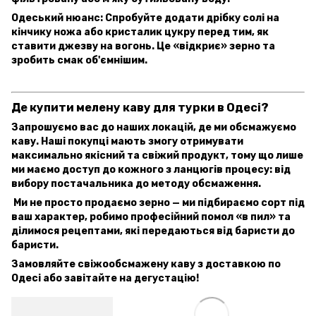
Одеський нюанс: Спробуйте додати дрібку солі на
кінчику ножа або кристалик цукру перед тим, як
ставити джезву на вогонь. Це «відкриє» зерно та
зробить смак об'ємнішим.
Де купити мелену каву для турки в Одесі?
Запрошуємо вас до наших локацій, де ми обсмажуємо
каву. Наші покупці мають змогу отримувати
максимально якісний та свіжий продукт, тому що лише
ми маємо доступ до кожного з ланцюгів процесу: від
вибору постачальника до методу обсмаження.
Ми не просто продаємо зерно — ми підбираємо сорт під
ваш характер, робимо професійний помол «в пил» та
ділимося рецептами, які передаються від баристи до
баристи.
Замовляйте свіжообсмажену каву з доставкою по
Одесі або завітайте на дегустацію!